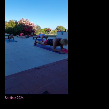
ONLINE LEKCE CVIČENÍ
Veronika Fránová
+420 724 023 632
veronika.franova@centrum.cz
Update cookies preferences
Sardinie 2024