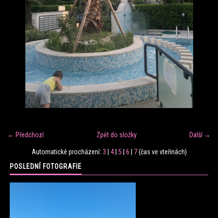
FITNESS TRÉNINK
VERONIKA FRÁNOVÁ
FIT CLUB VERONIKA
KONTAKT
← Předchozí
Zpět do složky
Další →
FOTOALBUM
Automatické procházení:
3
|
4
|
5
|
6
|
7
(čas ve vteřinách)
POSLEDNÍ FOTOGRAFIE
KE STAŽENÍ
CENÍK