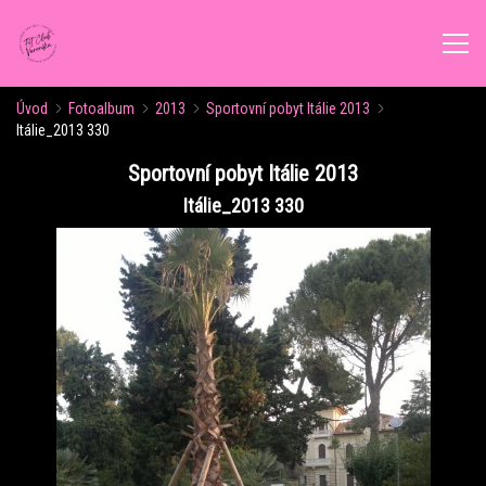
Úvod
Fotoalbum
2013
Sportovní pobyt Itálie 2013
ÚVOD
Itálie_2013 330
Sportovní pobyt Itálie 2013
AKTUALITY
Itálie_2013 330
ROZVRH CVIČENÍ
KALENDÁŘ AKCÍ
FORMY CVIČENÍ
VÝŽIVOVÉ PORADENSTVÍ