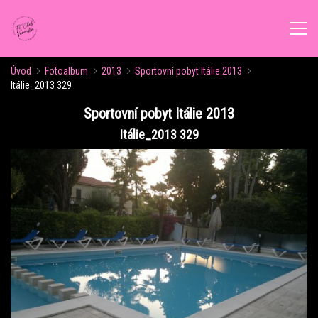
Úvod
Fotoalbum
2013
Sportovní pobyt Itálie 2013
ÚVOD
Itálie_2013 329
Sportovní pobyt Itálie 2013
AKTUALITY
Itálie_2013 329
ROZVRH CVIČENÍ
KALENDÁŘ AKCÍ
FORMY CVIČENÍ
VÝŽIVOVÉ PORADENSTVÍ