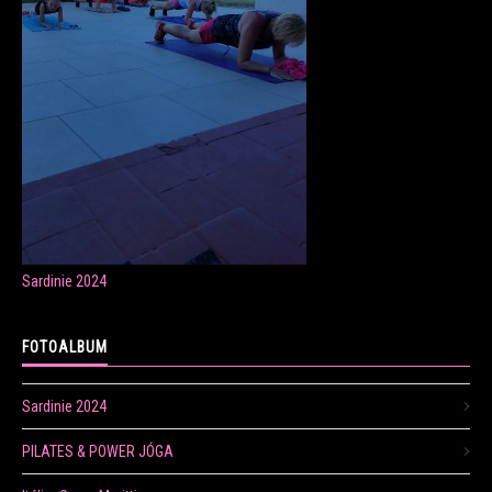
ONLINE LEKCE CVIČENÍ
Veronika Fránová
+420 724 023 632
veronika.franova@centrum.cz
Sardinie 2024
Update cookies preferences
FOTOALBUM
Sardinie 2024
PILATES & POWER JÓGA