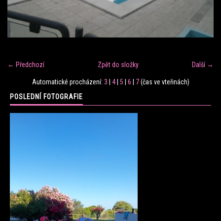
FITNESS TRÉNINK
VERONIKA FRÁNOVÁ
← Předchozí
Zpět do složky
Další →
FIT CLUB VERONIKA
Automatické procházení:
3
|
4
|
5
|
6
|
7
(čas ve vteřinách)
POSLEDNÍ FOTOGRAFIE
KONTAKT
FOTOALBUM
KE STAŽENÍ
CENÍK