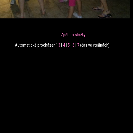
Zpět do složky
Automatické procházení:
3
|
4
|
5
|
6
|
7
(čas ve vteřinách)