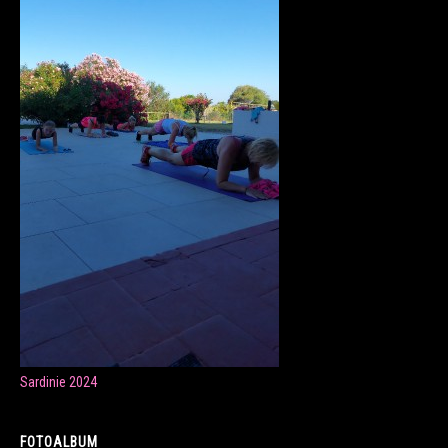
ONLINE LEKCE CVIČENÍ
Veronika Fránová
+420 724 023 632
veronika.franova@centrum.cz
Update cookies preferences
Sardinie 2024
FOTOALBUM