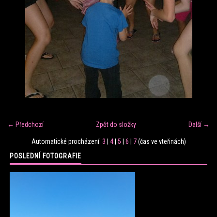
FITNESS TRÉNINK
VERONIKA FRÁNOVÁ
FIT CLUB VERONIKA
KONTAKT
← Předchozí
Zpět do složky
Další →
FOTOALBUM
Automatické procházení:
3
|
4
|
5
|
6
|
7
(čas ve vteřinách)
POSLEDNÍ FOTOGRAFIE
KE STAŽENÍ
CENÍK