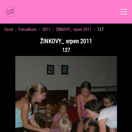
Úvod
Fotoalbum
2011
ŽINKOVY_ srpen 2011
127
ÚVOD
ŽINKOVY_ srpen 2011
127
AKTUALITY
ROZVRH CVIČENÍ
KALENDÁŘ AKCÍ
FORMY CVIČENÍ
VÝŽIVOVÉ PORADENSTVÍ