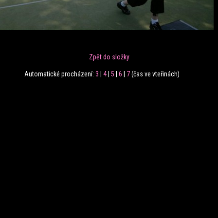
Zpět do složky
Automatické procházení:
3
|
4
|
5
|
6
|
7
(čas ve vteřinách)