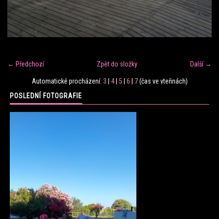
FITNESS TRÉNINK
VERONIKA FRÁNOVÁ
← Předchozí
Zpět do složky
Další →
FIT CLUB VERONIKA
Automatické procházení:
3
|
4
|
5
|
6
|
7
(čas ve vteřinách)
POSLEDNÍ FOTOGRAFIE
KONTAKT
FOTOALBUM
KE STAŽENÍ
CENÍK