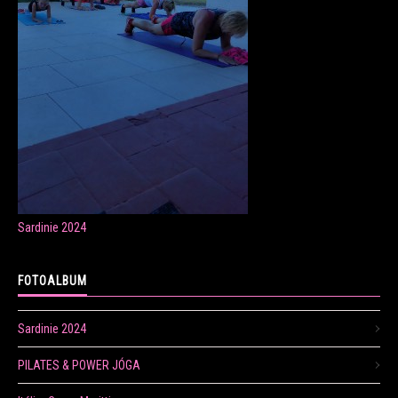
ONLINE LEKCE CVIČENÍ
Veronika Fránová
+420 724 023 632
veronika.franova@centrum.cz
Sardinie 2024
Update cookies preferences
FOTOALBUM
Sardinie 2024
PILATES & POWER JÓGA