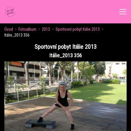
Úvod
Fotoalbum
2013
Sportovní pobyt Itálie 2013
ÚVOD
Itálie_2013 356
Sportovní pobyt Itálie 2013
AKTUALITY
Itálie_2013 356
ROZVRH CVIČENÍ
KALENDÁŘ AKCÍ
FORMY CVIČENÍ
VÝŽIVOVÉ PORADENSTVÍ