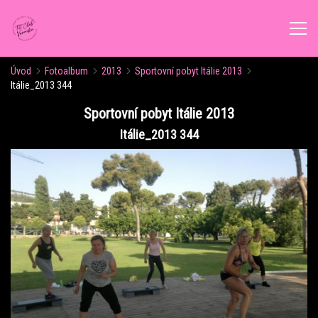
Úvod
Fotoalbum
2013
Sportovní pobyt Itálie 2013
ÚVOD
Itálie_2013 344
Sportovní pobyt Itálie 2013
AKTUALITY
Itálie_2013 344
ROZVRH CVIČENÍ
KALENDÁŘ AKCÍ
FORMY CVIČENÍ
VÝŽIVOVÉ PORADENSTVÍ