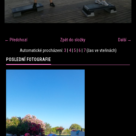
FITNESS TRÉNINK
VERONIKA FRÁNOVÁ
← Předchozí
Zpět do složky
Další →
FIT CLUB VERONIKA
Automatické procházení:
3
|
4
|
5
|
6
|
7
(čas ve vteřinách)
POSLEDNÍ FOTOGRAFIE
KONTAKT
FOTOALBUM
KE STAŽENÍ
CENÍK