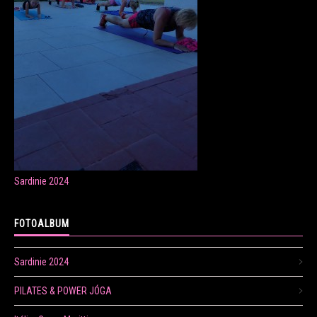
ONLINE LEKCE CVIČENÍ
Veronika Fránová
+420 724 023 632
veronika.franova@centrum.cz
Sardinie 2024
Update cookies preferences
FOTOALBUM
Sardinie 2024
PILATES & POWER JÓGA