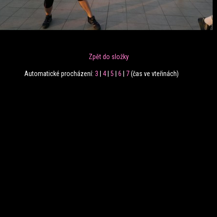
Zpět do složky
Automatické procházení:
3
|
4
|
5
|
6
|
7
(čas ve vteřinách)