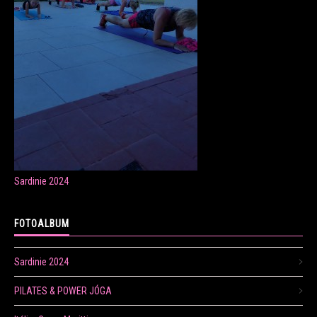
ONLINE LEKCE CVIČENÍ
Veronika Fránová
+420 724 023 632
veronika.franova@centrum.cz
Sardinie 2024
Update cookies preferences
FOTOALBUM
Sardinie 2024
PILATES & POWER JÓGA