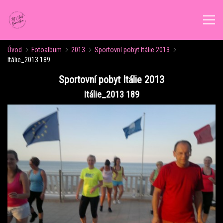
Úvod
Fotoalbum
2013
Sportovní pobyt Itálie 2013
ÚVOD
Itálie_2013 189
Sportovní pobyt Itálie 2013
AKTUALITY
Itálie_2013 189
ROZVRH CVIČENÍ
KALENDÁŘ AKCÍ
FORMY CVIČENÍ
VÝŽIVOVÉ PORADENSTVÍ