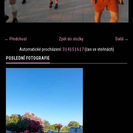
FITNESS TRÉNINK
VERONIKA FRÁNOVÁ
← Předchozí
Zpět do složky
Další →
FIT CLUB VERONIKA
Automatické procházení:
3
|
4
|
5
|
6
|
7
(čas ve vteřinách)
POSLEDNÍ FOTOGRAFIE
KONTAKT
FOTOALBUM
KE STAŽENÍ
CENÍK