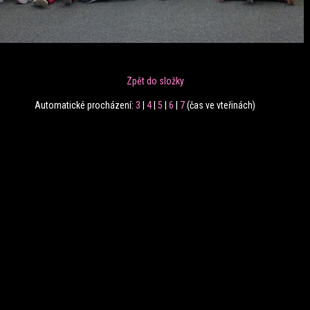
Zpět do složky
Automatické procházení:
3
|
4
|
5
|
6
|
7
(čas ve vteřinách)