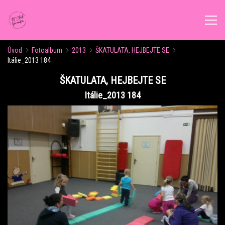
Úvod
Fotoalbum
2013
ŠKATULATA, HEJBEJTE SE
ÚVOD
Itálie_2013 184
ŠKATULATA, HEJBEJTE SE
AKTUALITY
Itálie_2013 184
ROZVRH CVIČENÍ
KALENDÁŘ AKCÍ
FORMY CVIČENÍ
VÝŽIVOVÉ PORADENSTVÍ