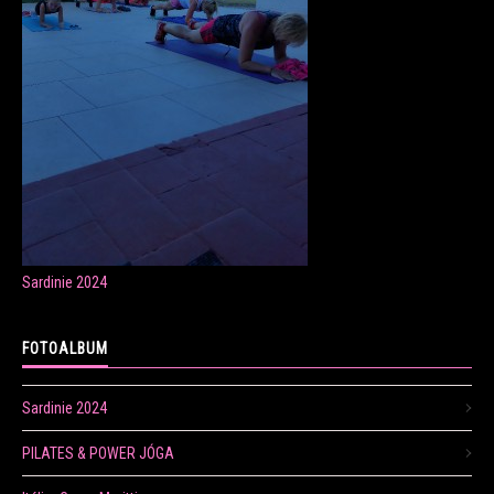
ONLINE LEKCE CVIČENÍ
Veronika Fránová
+420 724 023 632
veronika.franova@centrum.cz
Sardinie 2024
Update cookies preferences
FOTOALBUM
Sardinie 2024
PILATES & POWER JÓGA