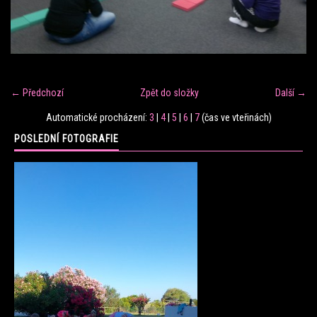
FITNESS TRÉNINK
VERONIKA FRÁNOVÁ
← Předchozí
Zpět do složky
Další →
FIT CLUB VERONIKA
Automatické procházení:
3
|
4
|
5
|
6
|
7
(čas ve vteřinách)
POSLEDNÍ FOTOGRAFIE
KONTAKT
FOTOALBUM
KE STAŽENÍ
CENÍK