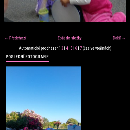
FITNESS TRÉNINK
VERONIKA FRÁNOVÁ
← Předchozí
Zpět do složky
Další →
FIT CLUB VERONIKA
Automatické procházení:
3
|
4
|
5
|
6
|
7
(čas ve vteřinách)
POSLEDNÍ FOTOGRAFIE
KONTAKT
FOTOALBUM
KE STAŽENÍ
CENÍK