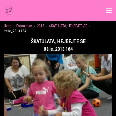
Úvod
Fotoalbum
2013
ŠKATULATA, HEJBEJTE SE
ÚVOD
Itálie_2013 164
ŠKATULATA, HEJBEJTE SE
AKTUALITY
Itálie_2013 164
ROZVRH CVIČENÍ
KALENDÁŘ AKCÍ
FORMY CVIČENÍ
VÝŽIVOVÉ PORADENSTVÍ