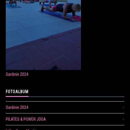
ONLINE LEKCE CVIČENÍ
Veronika Fránová
+420 724 023 632
veronika.franova@centrum.cz
Sardinie 2024
Update cookies preferences
FOTOALBUM
Sardinie 2024
PILATES & POWER JÓGA