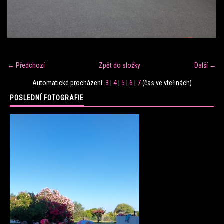
FITNESS TRÉNINK
VERONIKA FRÁNOVÁ
← Předchozí
Zpět do složky
Další →
FIT CLUB VERONIKA
Automatické procházení:
3
|
4
|
5
|
6
|
7
(čas ve vteřinách)
POSLEDNÍ FOTOGRAFIE
KONTAKT
FOTOALBUM
KE STAŽENÍ
CENÍK