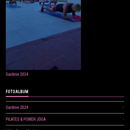
ONLINE LEKCE CVIČENÍ
Veronika Fránová
+420 724 023 632
veronika.franova@centrum.cz
Sardinie 2024
Update cookies preferences
FOTOALBUM
Sardinie 2024
PILATES & POWER JÓGA