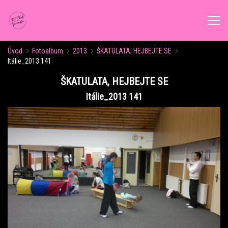
Úvod
Fotoalbum
2013
ŠKATULATA, HEJBEJTE SE
ÚVOD
Itálie_2013 141
ŠKATULATA, HEJBEJTE SE
AKTUALITY
Itálie_2013 141
ROZVRH CVIČENÍ
KALENDÁŘ AKCÍ
FORMY CVIČENÍ
VÝŽIVOVÉ PORADENSTVÍ