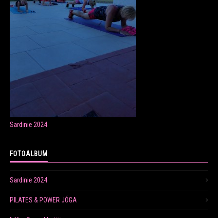
ONLINE LEKCE CVIČENÍ
Veronika Fránová
+420 724 023 632
veronika.franova@centrum.cz
Sardinie 2024
Update cookies preferences
FOTOALBUM
Sardinie 2024
PILATES & POWER JÓGA