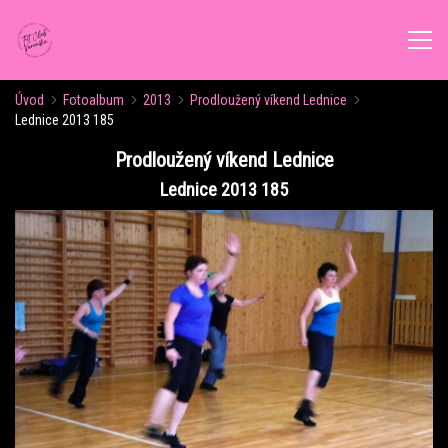
Úvod
Fotoalbum
2013
Prodloužený víkend Lednice
ÚVOD
Lednice 2013 185
Prodloužený víkend Lednice
AKTUALITY
Lednice 2013 185
ROZVRH CVIČENÍ
KALENDÁŘ AKCÍ
FORMY CVIČENÍ
VÝŽIVOVÉ PORADENSTVÍ