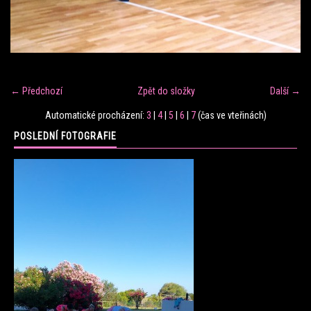
FITNESS TRÉNINK
VERONIKA FRÁNOVÁ
← Předchozí
Zpět do složky
Další →
FIT CLUB VERONIKA
Automatické procházení:
3
|
4
|
5
|
6
|
7
(čas ve vteřinách)
POSLEDNÍ FOTOGRAFIE
KONTAKT
FOTOALBUM
KE STAŽENÍ
CENÍK