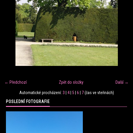
FITNESS TRÉNINK
VERONIKA FRÁNOVÁ
FIT CLUB VERONIKA
KONTAKT
← Předchozí
Zpět do složky
Další →
FOTOALBUM
Automatické procházení:
3
|
4
|
5
|
6
|
7
(čas ve vteřinách)
POSLEDNÍ FOTOGRAFIE
KE STAŽENÍ
CENÍK