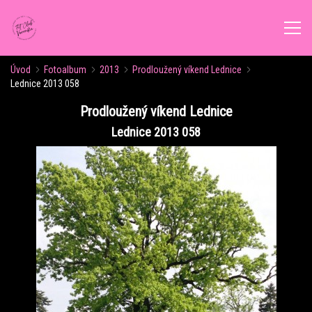
Úvod
Fotoalbum
2013
Prodloužený víkend Lednice
ÚVOD
Lednice 2013 058
Prodloužený víkend Lednice
AKTUALITY
Lednice 2013 058
ROZVRH CVIČENÍ
KALENDÁŘ AKCÍ
FORMY CVIČENÍ
VÝŽIVOVÉ PORADENSTVÍ