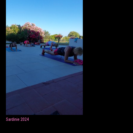
ONLINE LEKCE CVIČENÍ
Veronika Fránová
+420 724 023 632
veronika.franova@centrum.cz
Update cookies preferences
Sardinie 2024