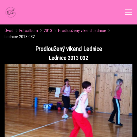
Úvod
Fotoalbum
2013
Prodloužený víkend Lednice
ÚVOD
Lednice 2013 032
Prodloužený víkend Lednice
AKTUALITY
Lednice 2013 032
ROZVRH CVIČENÍ
KALENDÁŘ AKCÍ
FORMY CVIČENÍ
VÝŽIVOVÉ PORADENSTVÍ