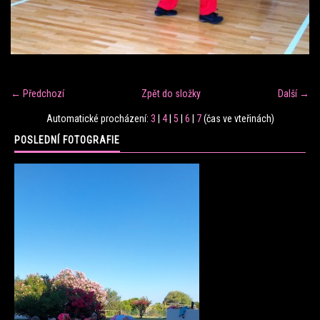
FITNESS TRÉNINK
VERONIKA FRÁNOVÁ
← Předchozí
Zpět do složky
Další →
FIT CLUB VERONIKA
Automatické procházení:
3
|
4
|
5
|
6
|
7
(čas ve vteřinách)
POSLEDNÍ FOTOGRAFIE
KONTAKT
FOTOALBUM
KE STAŽENÍ
CENÍK