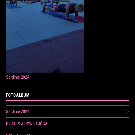
ONLINE LEKCE CVIČENÍ
Veronika Fránová
+420 724 023 632
veronika.franova@centrum.cz
Sardinie 2024
Update cookies preferences
FOTOALBUM
Sardinie 2024
PILATES & POWER JÓGA