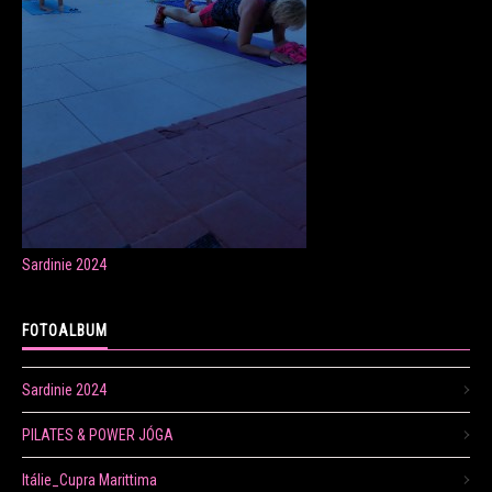
ONLINE LEKCE CVIČENÍ
Veronika Fránová
+420 724 023 632
veronika.franova@centrum.cz
Sardinie 2024
Update cookies preferences
FOTOALBUM
Sardinie 2024
PILATES & POWER JÓGA
Itálie_Cupra Marittima