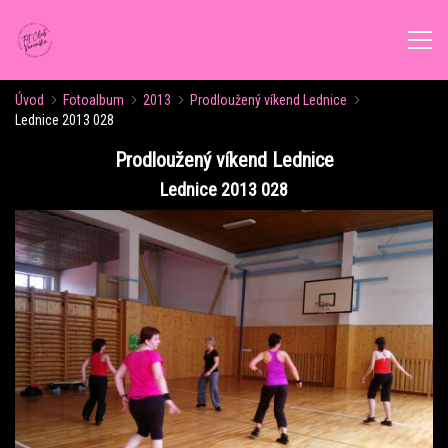
Úvod
Fotoalbum
2013
Prodloužený víkend Lednice
ÚVOD
Lednice 2013 028
Prodloužený víkend Lednice
AKTUALITY
Lednice 2013 028
ROZVRH CVIČENÍ
KALENDÁŘ AKCÍ
FORMY CVIČENÍ
VÝŽIVOVÉ PORADENSTVÍ