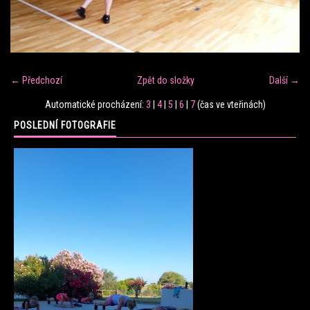
FITNESS TRÉNINK
VERONIKA FRÁNOVÁ
← Předchozí
Zpět do složky
Další →
Automatické procházení:
3
|
4
|
5
|
6
|
7
(čas ve vteřinách)
FIT CLUB VERONIKA
POSLEDNÍ FOTOGRAFIE
KONTAKT
FOTOALBUM
KE STAŽENÍ
CENÍK