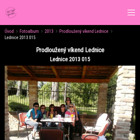
Úvod
Fotoalbum
2013
Prodloužený víkend Lednice
ÚVOD
Lednice 2013 015
Prodloužený víkend Lednice
AKTUALITY
Lednice 2013 015
ROZVRH CVIČENÍ
KALENDÁŘ AKCÍ
FORMY CVIČENÍ
VÝŽIVOVÉ PORADENSTVÍ