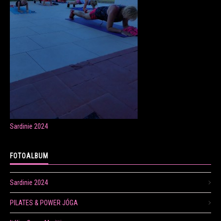
ONLINE LEKCE CVIČENÍ
Veronika Fránová
+420 724 023 632
veronika.franova@centrum.cz
Sardinie 2024
Update cookies preferences
FOTOALBUM
Sardinie 2024
PILATES & POWER JÓGA