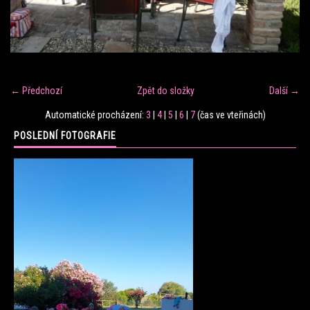
FITNESS TRÉNINK
VERONIKA FRÁNOVÁ
← Předchozí
Zpět do složky
Další →
FIT CLUB VERONIKA
Automatické procházení:
3
|
4
|
5
|
6
|
7
(čas ve vteřinách)
POSLEDNÍ FOTOGRAFIE
KONTAKT
FOTOALBUM
KE STAŽENÍ
CENÍK