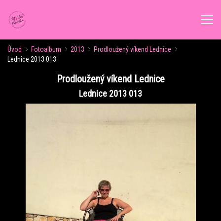
Úvod
Fotoalbum
2013
Prodloužený víkend Lednice
ÚVOD
Lednice 2013 013
Prodloužený víkend Lednice
AKTUALITY
Lednice 2013 013
ROZVRH CVIČENÍ
KALENDÁŘ AKCÍ
FORMY CVIČENÍ
VÝŽIVOVÉ PORADENSTVÍ