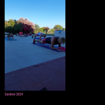
ONLINE LEKCE CVIČENÍ
Veronika Fránová
+420 724 023 632
veronika.franova@centrum.cz
Update cookies preferences
Sardinie 2024