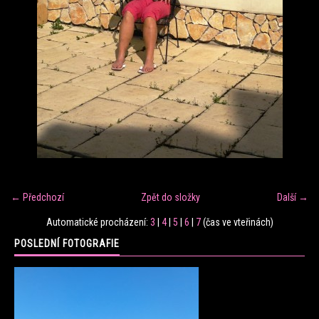
FITNESS TRÉNINK
VERONIKA FRÁNOVÁ
FIT CLUB VERONIKA
KONTAKT
← Předchozí
Zpět do složky
Další →
FOTOALBUM
Automatické procházení:
3
|
4
|
5
|
6
|
7
(čas ve vteřinách)
POSLEDNÍ FOTOGRAFIE
KE STAŽENÍ
CENÍK