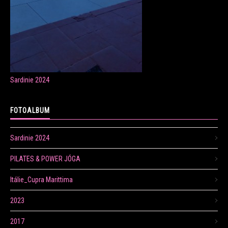
ONLINE LEKCE CVIČENÍ
Sardinie 2024
Veronika Fránová
+420 724 023 632
FOTOALBUM
veronika.franova@centrum.cz
Sardinie 2024
Update cookies preferences
PILATES & POWER JÓGA
Itálie_Cupra Marittima
2023
2017