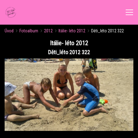
Úvod
Fotoalbum
2012
Itálie- léto 2012
Děti_léto 2012 322
ÚVOD
Itálie- léto 2012
Děti_léto 2012 322
AKTUALITY
ROZVRH CVIČENÍ
KALENDÁŘ AKCÍ
FORMY CVIČENÍ
VÝŽIVOVÉ PORADENSTVÍ