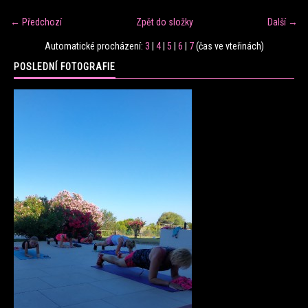
← Předchozí
Zpět do složky
Další →
FITNESS TRÉNINK
Automatické procházení:
3
|
4
|
5
|
6
|
7
(čas ve vteřinách)
POSLEDNÍ FOTOGRAFIE
VERONIKA FRÁNOVÁ
FIT CLUB VERONIKA
KONTAKT
FOTOALBUM
KE STAŽENÍ
CENÍK