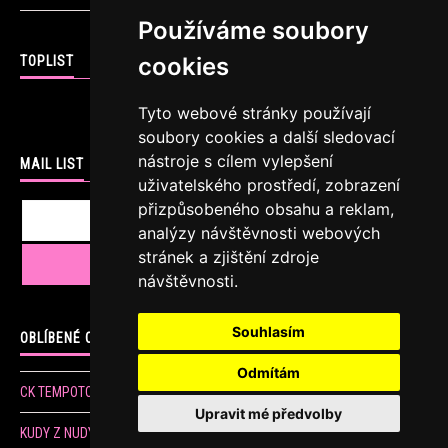
Používáme soubory
cookies
TOPLIST
Tyto webové stránky používají
soubory cookies a další sledovací
nástroje s cílem vylepšení
MAIL LIST
uživatelského prostředí, zobrazení
přizpůsobeného obsahu a reklam,
analýzy návštěvnosti webových
stránek a zjištění zdroje
návštěvnosti.
Souhlasím
OBLÍBENÉ ODKAZY
Odmítám
CK TEMPOTOURS
Upravit mé předvolby
KUDY Z NUDY sportovní, kulturní a jiné akce