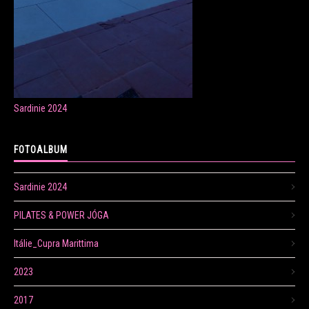
ONLINE LEKCE CVIČENÍ
Sardinie 2024
Veronika Fránová
+420 724 023 632
FOTOALBUM
veronika.franova@centrum.cz
Sardinie 2024
Update cookies preferences
PILATES & POWER JÓGA
Itálie_Cupra Marittima
2023
2017