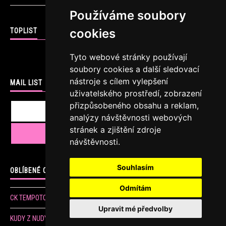
Používáme soubory
cookies
TOPLIST
Tyto webové stránky používají
soubory cookies a další sledovací
nástroje s cílem vylepšení
MAIL LIST
uživatelského prostředí, zobrazení
přizpůsobeného obsahu a reklam,
analýzy návštěvnosti webových
stránek a zjištění zdroje
návštěvnosti.
Souhlasím
OBLÍBENÉ ODKAZY
Odmítám
CK TEMPOTOURS
Upravit mé předvolby
KUDY Z NUDY sportovní, kulturní a jiné akce