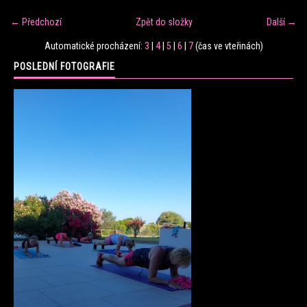
← Předchozí
Zpět do složky
Další →
FITNESS TRÉNINK
Automatické procházení:
3
|
4
|
5
|
6
|
7
(čas ve vteřinách)
POSLEDNÍ FOTOGRAFIE
VERONIKA FRÁNOVÁ
FIT CLUB VERONIKA
KONTAKT
FOTOALBUM
KE STAŽENÍ
CENÍK