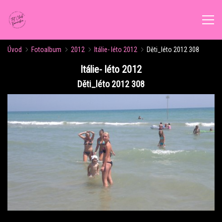
Úvod
Fotoalbum
2012
Itálie- léto 2012
Děti_léto 2012 308
ÚVOD
Itálie- léto 2012
Děti_léto 2012 308
AKTUALITY
ROZVRH CVIČENÍ
KALENDÁŘ AKCÍ
FORMY CVIČENÍ
VÝŽIVOVÉ PORADENSTVÍ