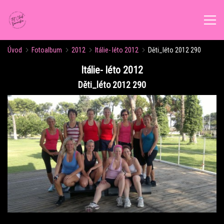
Úvod
Fotoalbum
2012
Itálie- léto 2012
Děti_léto 2012 290
ÚVOD
Itálie- léto 2012
Děti_léto 2012 290
AKTUALITY
ROZVRH CVIČENÍ
KALENDÁŘ AKCÍ
FORMY CVIČENÍ
VÝŽIVOVÉ PORADENSTVÍ