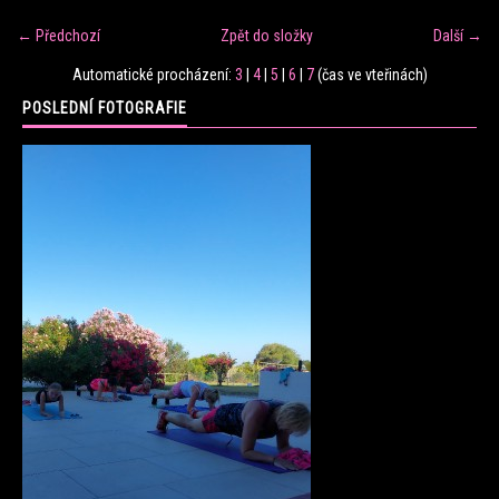
← Předchozí
Zpět do složky
Další →
FITNESS TRÉNINK
Automatické procházení:
3
|
4
|
5
|
6
|
7
(čas ve vteřinách)
POSLEDNÍ FOTOGRAFIE
VERONIKA FRÁNOVÁ
FIT CLUB VERONIKA
KONTAKT
FOTOALBUM
KE STAŽENÍ
CENÍK