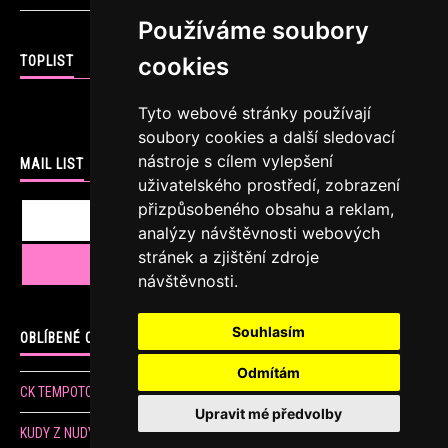
Používáme soubory
cookies
TOPLIST
Tyto webové stránky používají
soubory cookies a další sledovací
nástroje s cílem vylepšení
MAIL LIST
uživatelského prostředí, zobrazení
přizpůsobeného obsahu a reklam,
analýzy návštěvnosti webových
stránek a zjištění zdroje
návštěvnosti.
Souhlasím
OBLÍBENÉ ODKAZY
Odmítám
CK TEMPOTOURS
Upravit mé předvolby
KUDY Z NUDY sportovní, kulturní a jiné akce