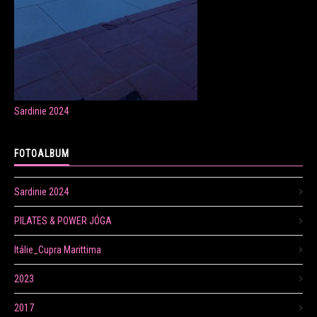
ONLINE LEKCE CVIČENÍ
Sardinie 2024
Veronika Fránová
+420 724 023 632
FOTOALBUM
veronika.franova@centrum.cz
Sardinie 2024
Update cookies preferences
PILATES & POWER JÓGA
Itálie_Cupra Marittima
2023
2017