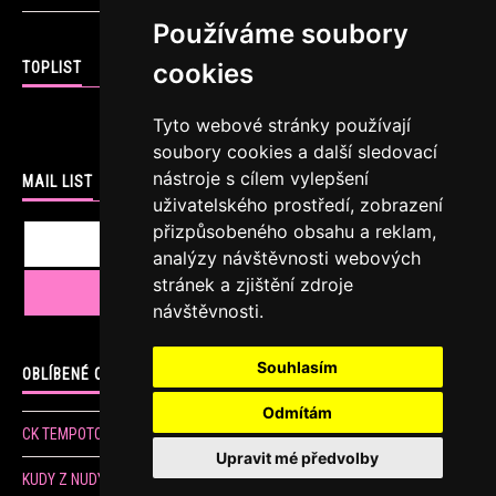
Používáme soubory
cookies
TOPLIST
Tyto webové stránky používají
soubory cookies a další sledovací
nástroje s cílem vylepšení
MAIL LIST
uživatelského prostředí, zobrazení
přizpůsobeného obsahu a reklam,
analýzy návštěvnosti webových
stránek a zjištění zdroje
návštěvnosti.
Souhlasím
OBLÍBENÉ ODKAZY
Odmítám
CK TEMPOTOURS
Upravit mé předvolby
KUDY Z NUDY sportovní, kulturní a jiné akce