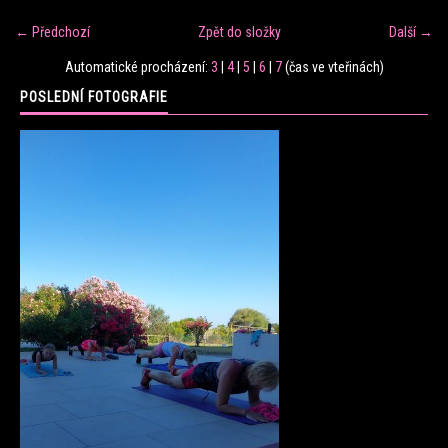
← Předchozí
Zpět do složky
Další →
FITNESS TRÉNINK
Automatické procházení:
3
|
4
|
5
|
6
|
7
(čas ve vteřinách)
POSLEDNÍ FOTOGRAFIE
VERONIKA FRÁNOVÁ
FIT CLUB VERONIKA
KONTAKT
FOTOALBUM
KE STAŽENÍ
CENÍK