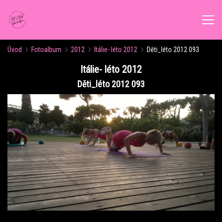
Úvod
Fotoalbum
2012
Itálie- léto 2012
Děti_léto 2012 093
ÚVOD
Itálie- léto 2012
Děti_léto 2012 093
AKTUALITY
ROZVRH CVIČENÍ
KALENDÁŘ AKCÍ
FORMY CVIČENÍ
VÝŽIVOVÉ PORADENSTVÍ