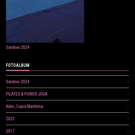
ONLINE LEKCE CVIČENÍ
Sardinie 2024
Veronika Fránová
+420 724 023 632
FOTOALBUM
veronika.franova@centrum.cz
Sardinie 2024
Update cookies preferences
PILATES & POWER JÓGA
Itálie_Cupra Marittima
2023
2017