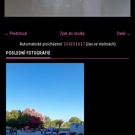
FITNESS TRÉNINK
VERONIKA FRÁNOVÁ
← Předchozí
Zpět do složky
Další →
Automatické procházení:
3
|
4
|
5
|
6
|
7
(čas ve vteřinách)
FIT CLUB VERONIKA
POSLEDNÍ FOTOGRAFIE
KONTAKT
FOTOALBUM
KE STAŽENÍ
CENÍK