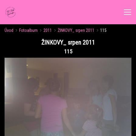
Úvod
Fotoalbum
2011
ŽINKOVY_ srpen 2011
115
ÚVOD
ŽINKOVY_ srpen 2011
115
AKTUALITY
ROZVRH CVIČENÍ
KALENDÁŘ AKCÍ
FORMY CVIČENÍ
VÝŽIVOVÉ PORADENSTVÍ