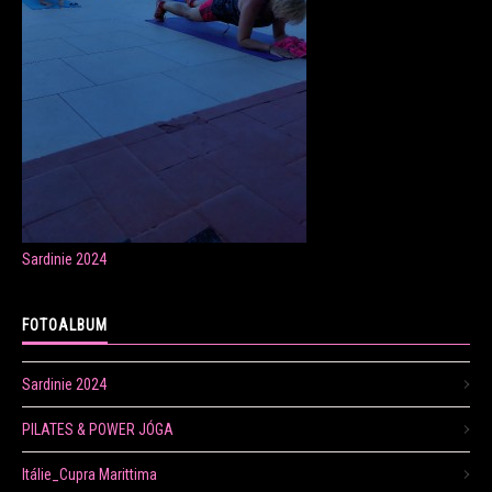
ONLINE LEKCE CVIČENÍ
Veronika Fránová
+420 724 023 632
veronika.franova@centrum.cz
Sardinie 2024
Update cookies preferences
FOTOALBUM
Sardinie 2024
PILATES & POWER JÓGA
Itálie_Cupra Marittima