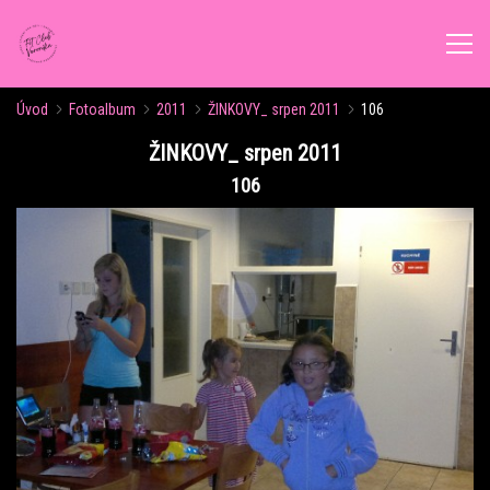
Úvod
Fotoalbum
2011
ŽINKOVY_ srpen 2011
106
ÚVOD
ŽINKOVY_ srpen 2011
106
AKTUALITY
ROZVRH CVIČENÍ
KALENDÁŘ AKCÍ
FORMY CVIČENÍ
VÝŽIVOVÉ PORADENSTVÍ