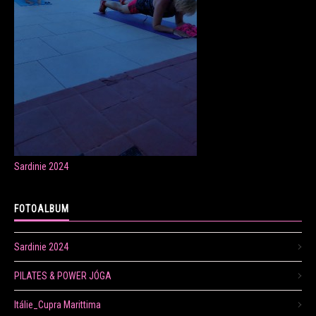
ONLINE LEKCE CVIČENÍ
Veronika Fránová
+420 724 023 632
veronika.franova@centrum.cz
Sardinie 2024
Update cookies preferences
FOTOALBUM
Sardinie 2024
PILATES & POWER JÓGA
Itálie_Cupra Marittima