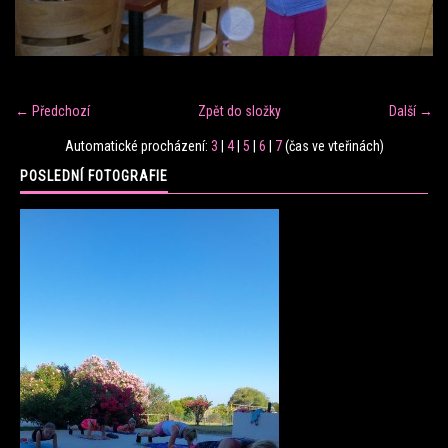
FITNESS TRÉNINK
VERONIKA FRÁNOVÁ
← Předchozí
Zpět do složky
Další →
Automatické procházení:
3
|
4
|
5
|
6
|
7
(čas ve vteřinách)
FIT CLUB VERONIKA
POSLEDNÍ FOTOGRAFIE
KONTAKT
FOTOALBUM
KE STAŽENÍ
CENÍK