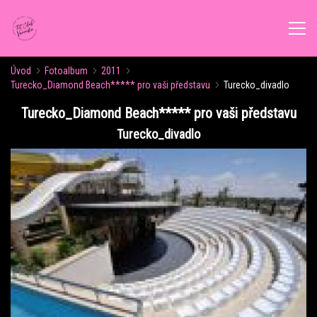
Úvod
Fotoalbum
2011
ÚVOD
Turecko_Diamond Beach***** pro vaši představu
Turecko_divadlo
Turecko_Diamond Beach***** pro vaši představu
AKTUALITY
Turecko_divadlo
ROZVRH CVIČENÍ
KALENDÁŘ AKCÍ
FORMY CVIČENÍ
VÝŽIVOVÉ PORADENSTVÍ