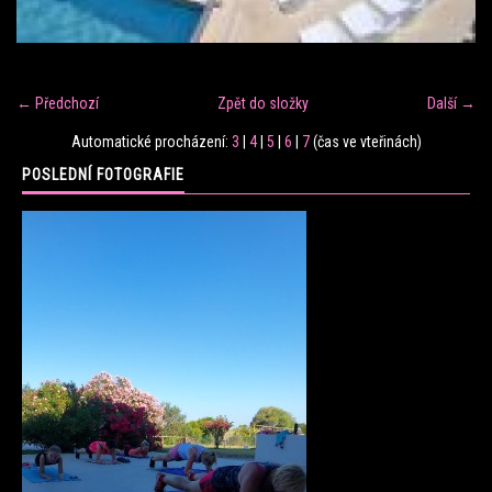
FITNESS TRÉNINK
← Předchozí
Zpět do složky
Další →
VERONIKA FRÁNOVÁ
Automatické procházení:
3
|
4
|
5
|
6
|
7
(čas ve vteřinách)
POSLEDNÍ FOTOGRAFIE
FIT CLUB VERONIKA
KONTAKT
FOTOALBUM
KE STAŽENÍ
CENÍK