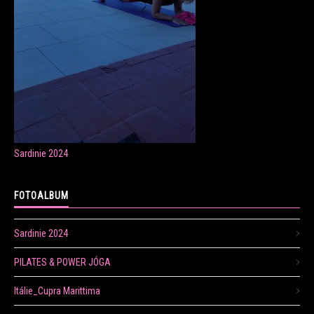
ONLINE LEKCE CVIČENÍ
Veronika Fránová
+420 724 023 632
Sardinie 2024
veronika.franova@centrum.cz
FOTOALBUM
Update cookies preferences
Sardinie 2024
PILATES & POWER JÓGA
Itálie_Cupra Marittima