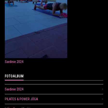
ONLINE LEKCE CVIČENÍ
Veronika Fránová
+420 724 023 632
veronika.franova@centrum.cz
Sardinie 2024
Update cookies preferences
FOTOALBUM
Sardinie 2024
PILATES & POWER JÓGA