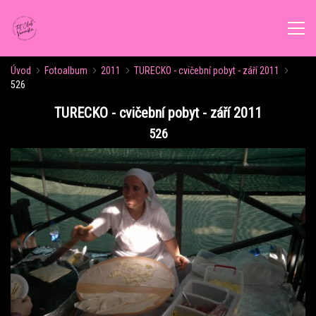
Úvod
Fotoalbum
2011
TURECKO - cvičební pobyt - září 2011
ÚVOD
526
TURECKO - cvičební pobyt - září 2011
AKTUALITY
526
ROZVRH CVIČENÍ
KALENDÁŘ AKCÍ
FORMY CVIČENÍ
VÝŽIVOVÉ PORADENSTVÍ