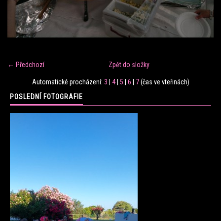
FITNESS TRÉNINK
VERONIKA FRÁNOVÁ
← Předchozí
Zpět do složky
FIT CLUB VERONIKA
Automatické procházení:
3
|
4
|
5
|
6
|
7
(čas ve vteřinách)
POSLEDNÍ FOTOGRAFIE
KONTAKT
FOTOALBUM
KE STAŽENÍ
CENÍK