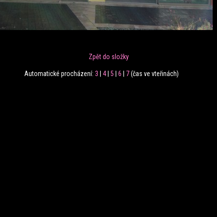
Zpět do složky
Automatické procházení:
3
|
4
|
5
|
6
|
7
(čas ve vteřinách)