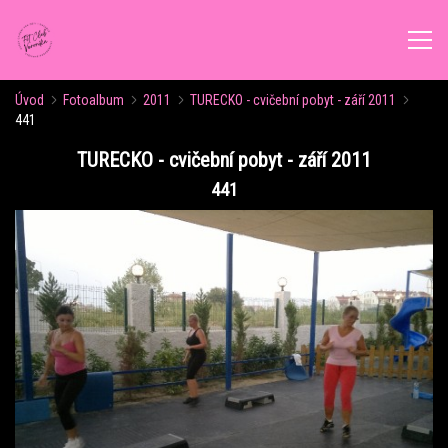
Úvod
Fotoalbum
2011
TURECKO - cvičební pobyt - září 2011
ÚVOD
441
TURECKO - cvičební pobyt - září 2011
AKTUALITY
441
ROZVRH CVIČENÍ
KALENDÁŘ AKCÍ
FORMY CVIČENÍ
VÝŽIVOVÉ PORADENSTVÍ