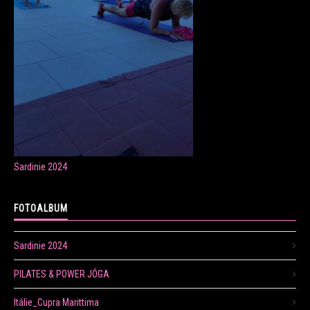
ONLINE LEKCE CVIČENÍ
Veronika Fránová
+420 724 023 632
veronika.franova@centrum.cz
Sardinie 2024
Update cookies preferences
FOTOALBUM
Sardinie 2024
PILATES & POWER JÓGA
Itálie_Cupra Marittima