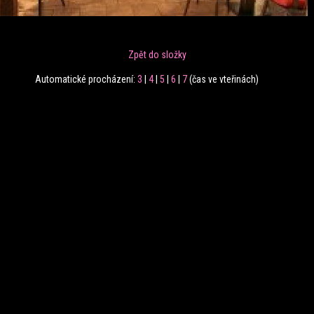
Zpět do složky
Automatické procházení:
3
|
4
|
5
|
6
|
7
(čas ve vteřinách)