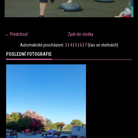
FITNESS TRÉNINK
VERONIKA FRÁNOVÁ
← Předchozí
Zpět do složky
Automatické procházení:
3
|
4
|
5
|
6
|
7
(čas ve vteřinách)
FIT CLUB VERONIKA
POSLEDNÍ FOTOGRAFIE
KONTAKT
FOTOALBUM
KE STAŽENÍ
CENÍK