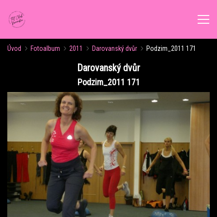
Úvod
Fotoalbum
2011
Darovanský dvůr
Podzim_2011 171
ÚVOD
Darovanský dvůr
Podzim_2011 171
AKTUALITY
ROZVRH CVIČENÍ
KALENDÁŘ AKCÍ
FORMY CVIČENÍ
VÝŽIVOVÉ PORADENSTVÍ