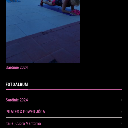
ONLINE LEKCE CVIČENÍ
Veronika Fránová
+420 724 023 632
veronika.franova@centrum.cz
Sardinie 2024
Update cookies preferences
FOTOALBUM
Sardinie 2024
PILATES & POWER JÓGA
Itálie_Cupra Marittima