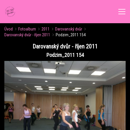
Úvod
Fotoalbum
2011
Darovanský dvůr
ÚVOD
Darovanský dvůr - říjen 2011
Podzim_2011 154
Darovanský dvůr - říjen 2011
AKTUALITY
Podzim_2011 154
ROZVRH CVIČENÍ
KALENDÁŘ AKCÍ
FORMY CVIČENÍ
VÝŽIVOVÉ PORADENSTVÍ