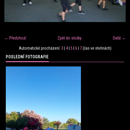
FITNESS TRÉNINK
VERONIKA FRÁNOVÁ
← Předchozí
Zpět do složky
Další →
FIT CLUB VERONIKA
Automatické procházení:
3
|
4
|
5
|
6
|
7
(čas ve vteřinách)
POSLEDNÍ FOTOGRAFIE
KONTAKT
FOTOALBUM
KE STAŽENÍ
CENÍK