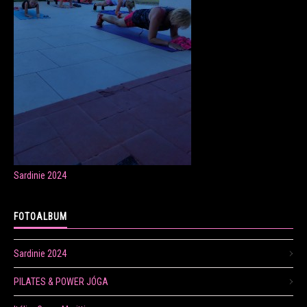
ONLINE LEKCE CVIČENÍ
Veronika Fránová
+420 724 023 632
veronika.franova@centrum.cz
Sardinie 2024
Update cookies preferences
FOTOALBUM
Sardinie 2024
PILATES & POWER JÓGA