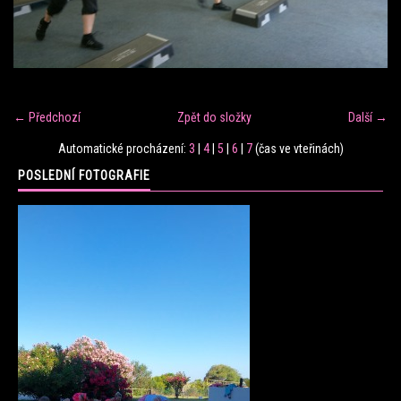
FITNESS TRÉNINK
VERONIKA FRÁNOVÁ
← Předchozí
Zpět do složky
Další →
FIT CLUB VERONIKA
Automatické procházení:
3
|
4
|
5
|
6
|
7
(čas ve vteřinách)
POSLEDNÍ FOTOGRAFIE
KONTAKT
FOTOALBUM
KE STAŽENÍ
CENÍK