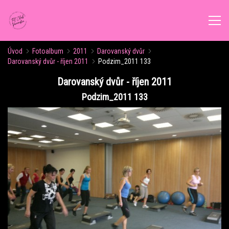
Úvod
Fotoalbum
2011
Darovanský dvůr
ÚVOD
Darovanský dvůr - říjen 2011
Podzim_2011 133
Darovanský dvůr - říjen 2011
AKTUALITY
Podzim_2011 133
ROZVRH CVIČENÍ
KALENDÁŘ AKCÍ
FORMY CVIČENÍ
VÝŽIVOVÉ PORADENSTVÍ