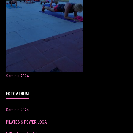
ONLINE LEKCE CVIČENÍ
Veronika Fránová
+420 724 023 632
veronika.franova@centrum.cz
Sardinie 2024
Update cookies preferences
FOTOALBUM
Sardinie 2024
PILATES & POWER JÓGA