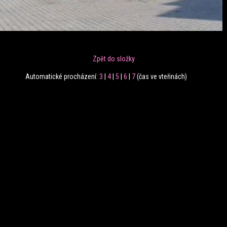
Zpět do složky
Automatické procházení:
3
|
4
|
5
|
6
|
7
(čas ve vteřinách)