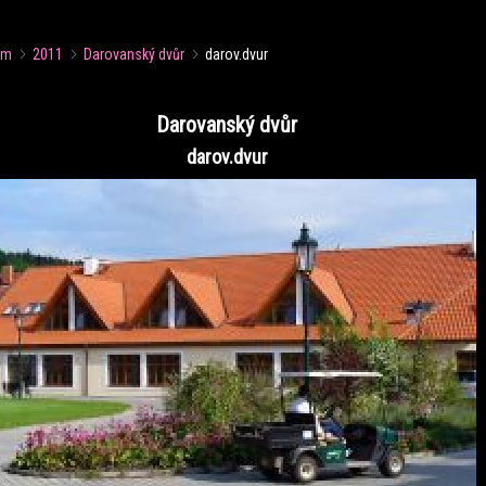
um
2011
Darovanský dvůr
darov.dvur
Darovanský dvůr
darov.dvur