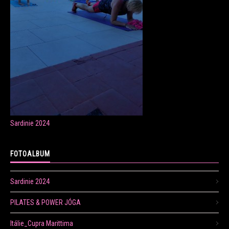
ONLINE LEKCE CVIČENÍ
Veronika Fránová
+420 724 023 632
veronika.franova@centrum.cz
Sardinie 2024
Update cookies preferences
FOTOALBUM
Sardinie 2024
PILATES & POWER JÓGA
Itálie_Cupra Marittima