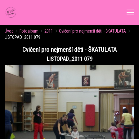
Úvod
Fotoalbum
2011
Cvičení pro nejmenší děti - ŠKATULATA
ÚVOD
LISTOPAD_2011 079
Cvičení pro nejmenší děti - ŠKATULATA
AKTUALITY
LISTOPAD_2011 079
ROZVRH CVIČENÍ
KALENDÁŘ AKCÍ
FORMY CVIČENÍ
VÝŽIVOVÉ PORADENSTVÍ