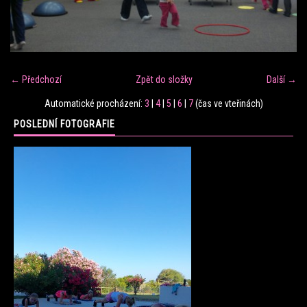
FITNESS TRÉNINK
VERONIKA FRÁNOVÁ
← Předchozí
Zpět do složky
Další →
Automatické procházení:
3
|
4
|
5
|
6
|
7
(čas ve vteřinách)
FIT CLUB VERONIKA
POSLEDNÍ FOTOGRAFIE
KONTAKT
FOTOALBUM
KE STAŽENÍ
CENÍK