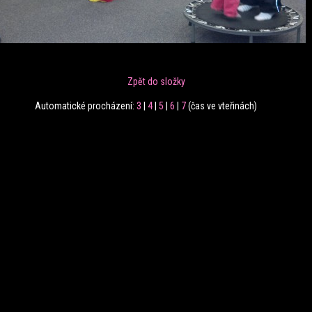
Zpět do složky
Automatické procházení:
3
|
4
|
5
|
6
|
7
(čas ve vteřinách)