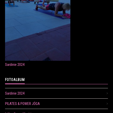
ONLINE LEKCE CVIČENÍ
Veronika Fránová
+420 724 023 632
veronika.franova@centrum.cz
Sardinie 2024
Update cookies preferences
FOTOALBUM
Sardinie 2024
PILATES & POWER JÓGA