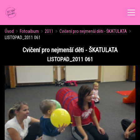
Úvod
Fotoalbum
2011
Cvičení pro nejmenší děti - ŠKATULATA
ÚVOD
LISTOPAD_2011 061
Cvičení pro nejmenší děti - ŠKATULATA
AKTUALITY
LISTOPAD_2011 061
ROZVRH CVIČENÍ
KALENDÁŘ AKCÍ
FORMY CVIČENÍ
VÝŽIVOVÉ PORADENSTVÍ