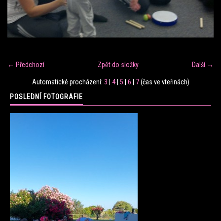
FITNESS TRÉNINK
VERONIKA FRÁNOVÁ
← Předchozí
Zpět do složky
Další →
FIT CLUB VERONIKA
Automatické procházení:
3
|
4
|
5
|
6
|
7
(čas ve vteřinách)
POSLEDNÍ FOTOGRAFIE
KONTAKT
FOTOALBUM
KE STAŽENÍ
CENÍK