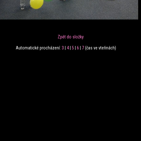
Zpět do složky
Automatické procházení:
3
|
4
|
5
|
6
|
7
(čas ve vteřinách)