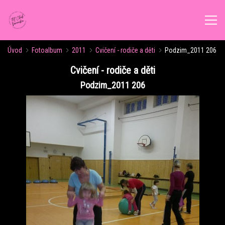
Úvod
Fotoalbum
2011
Cvičení - rodiče a děti
Podzim_2011 206
ÚVOD
Cvičení - rodiče a děti
Podzim_2011 206
AKTUALITY
ROZVRH CVIČENÍ
KALENDÁŘ AKCÍ
FORMY CVIČENÍ
VÝŽIVOVÉ PORADENSTVÍ