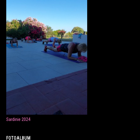
ONLINE LEKCE CVIČENÍ
Veronika Fránová
+420 724 023 632
veronika.franova@centrum.cz
Update cookies preferences
Sardinie 2024
FOTOALBUM