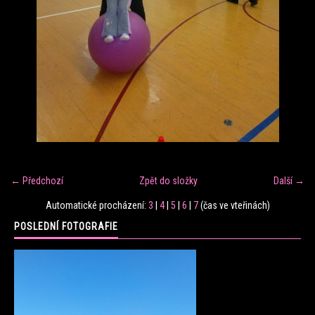
FITNESS TRÉNINK
VERONIKA FRÁNOVÁ
FIT CLUB VERONIKA
KONTAKT
← Předchozí
Zpět do složky
Další →
FOTOALBUM
Automatické procházení:
3
|
4
|
5
|
6
|
7
(čas ve vteřinách)
POSLEDNÍ FOTOGRAFIE
KE STAŽENÍ
CENÍK