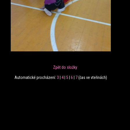
Zpět do složky
Automatické procházení:
3
|
4
|
5
|
6
|
7
(čas ve vteřinách)