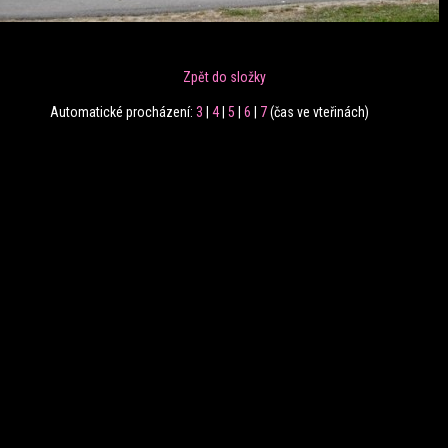
Zpět do složky
Automatické procházení:
3
|
4
|
5
|
6
|
7
(čas ve vteřinách)