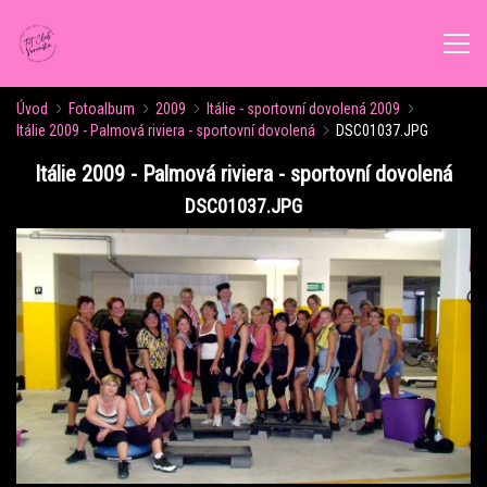
Úvod
Fotoalbum
2009
Itálie - sportovní dovolená 2009
ÚVOD
Itálie 2009 - Palmová riviera - sportovní dovolená
DSC01037.JPG
Itálie 2009 - Palmová riviera - sportovní dovolená
AKTUALITY
DSC01037.JPG
ROZVRH CVIČENÍ
KALENDÁŘ AKCÍ
FORMY CVIČENÍ
VÝŽIVOVÉ PORADENSTVÍ