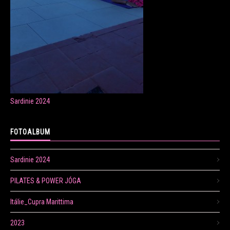
ONLINE LEKCE CVIČENÍ
Veronika Fránová
Sardinie 2024
+420 724 023 632
veronika.franova@centrum.cz
FOTOALBUM
Update cookies preferences
Sardinie 2024
PILATES & POWER JÓGA
Itálie_Cupra Marittima
2023