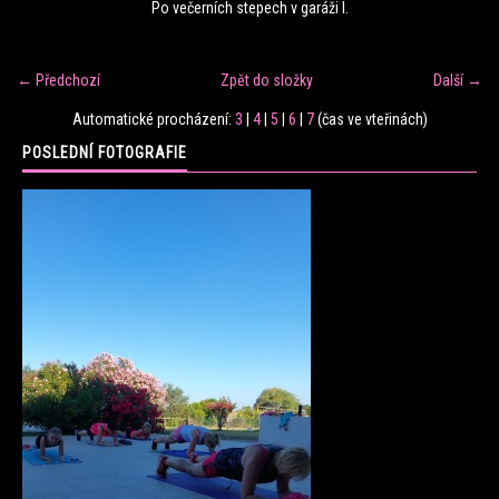
Po večerních stepech v garáži I.
FITNESS TRÉNINK
← Předchozí
Zpět do složky
Další →
VERONIKA FRÁNOVÁ
Automatické procházení:
3
|
4
|
5
|
6
|
7
(čas ve vteřinách)
POSLEDNÍ FOTOGRAFIE
FIT CLUB VERONIKA
KONTAKT
FOTOALBUM
KE STAŽENÍ
CENÍK