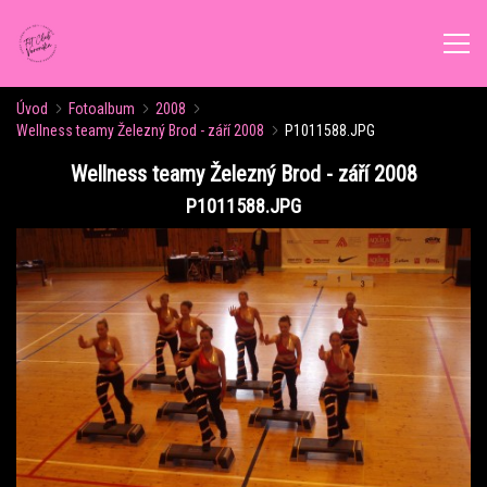
Úvod
Fotoalbum
2008
ÚVOD
Wellness teamy Železný Brod - září 2008
P1011588.JPG
Wellness teamy Železný Brod - září 2008
AKTUALITY
P1011588.JPG
ROZVRH CVIČENÍ
KALENDÁŘ AKCÍ
FORMY CVIČENÍ
VÝŽIVOVÉ PORADENSTVÍ