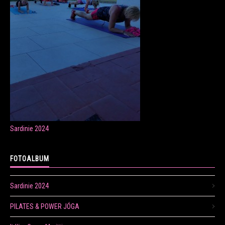
ONLINE LEKCE CVIČENÍ
Veronika Fránová
+420 724 023 632
veronika.franova@centrum.cz
Sardinie 2024
Update cookies preferences
FOTOALBUM
Sardinie 2024
PILATES & POWER JÓGA