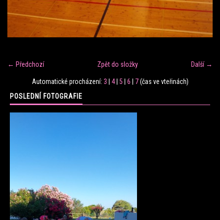
FITNESS TRÉNINK
VERONIKA FRÁNOVÁ
← Předchozí
Zpět do složky
Další →
FIT CLUB VERONIKA
Automatické procházení:
3
|
4
|
5
|
6
|
7
(čas ve vteřinách)
POSLEDNÍ FOTOGRAFIE
KONTAKT
FOTOALBUM
KE STAŽENÍ
CENÍK