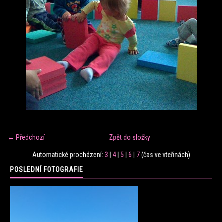
FITNESS TRÉNINK
VERONIKA FRÁNOVÁ
FIT CLUB VERONIKA
KONTAKT
← Předchozí
Zpět do složky
FOTOALBUM
Automatické procházení:
3
|
4
|
5
|
6
|
7
(čas ve vteřinách)
POSLEDNÍ FOTOGRAFIE
KE STAŽENÍ
CENÍK