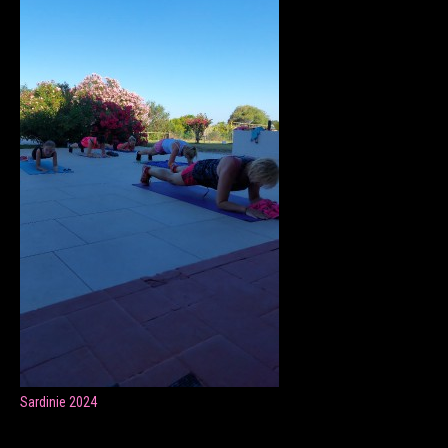
ONLINE LEKCE CVIČENÍ
Veronika Fránová
+420 724 023 632
veronika.franova@centrum.cz
Update cookies preferences
Sardinie 2024