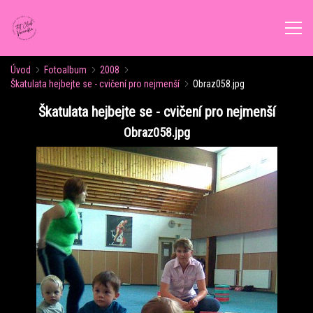
Úvod
Fotoalbum
2008
ÚVOD
Škatulata hejbejte se - cvičení pro nejmenší
Obraz058.jpg
Škatulata hejbejte se - cvičení pro nejmenší
AKTUALITY
Obraz058.jpg
ROZVRH CVIČENÍ
KALENDÁŘ AKCÍ
FORMY CVIČENÍ
VÝŽIVOVÉ PORADENSTVÍ