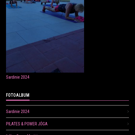
ONLINE LEKCE CVIČENÍ
Veronika Fránová
+420 724 023 632
veronika.franova@centrum.cz
Sardinie 2024
Update cookies preferences
FOTOALBUM
Sardinie 2024
PILATES & POWER JÓGA