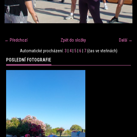
FITNESS TRÉNINK
VERONIKA FRÁNOVÁ
← Předchozí
Zpět do složky
Další →
FIT CLUB VERONIKA
Automatické procházení:
3
|
4
|
5
|
6
|
7
(čas ve vteřinách)
POSLEDNÍ FOTOGRAFIE
KONTAKT
FOTOALBUM
KE STAŽENÍ
CENÍK