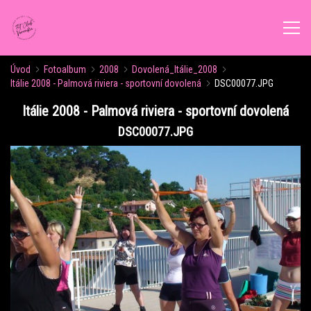
Úvod
Fotoalbum
2008
Dovolená_Itálie_2008
ÚVOD
Itálie 2008 - Palmová riviera - sportovní dovolená
DSC00077.JPG
Itálie 2008 - Palmová riviera - sportovní dovolená
AKTUALITY
DSC00077.JPG
ROZVRH CVIČENÍ
KALENDÁŘ AKCÍ
FORMY CVIČENÍ
VÝŽIVOVÉ PORADENSTVÍ