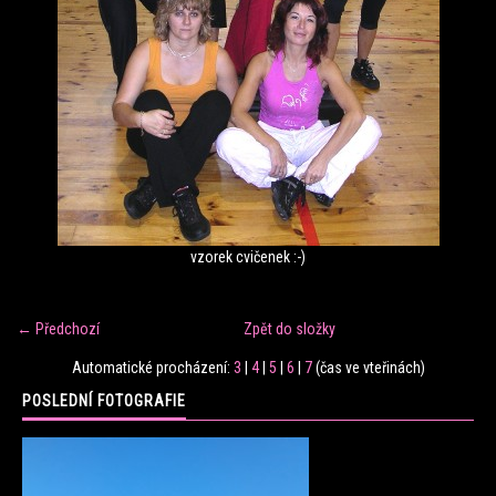
FITNESS TRÉNINK
VERONIKA FRÁNOVÁ
FIT CLUB VERONIKA
KONTAKT
vzorek cvičenek :-)
FOTOALBUM
← Předchozí
Zpět do složky
Automatické procházení:
3
|
4
|
5
|
6
|
7
(čas ve vteřinách)
KE STAŽENÍ
POSLEDNÍ FOTOGRAFIE
CENÍK