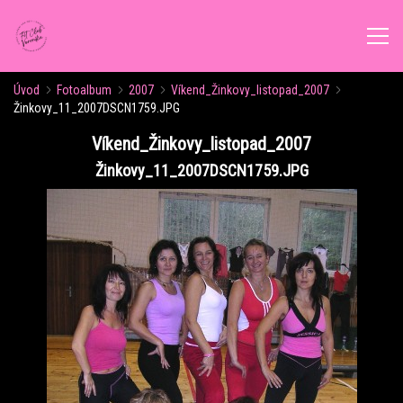
Úvod
Fotoalbum
2007
Víkend_Žinkovy_listopad_2007
ÚVOD
Žinkovy_11_2007DSCN1759.JPG
Víkend_Žinkovy_listopad_2007
AKTUALITY
Žinkovy_11_2007DSCN1759.JPG
ROZVRH CVIČENÍ
KALENDÁŘ AKCÍ
FORMY CVIČENÍ
VÝŽIVOVÉ PORADENSTVÍ