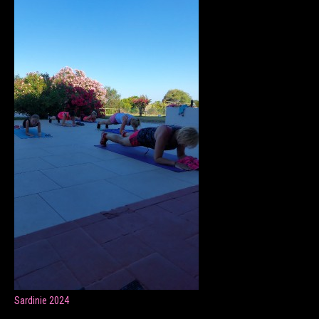
ONLINE LEKCE CVIČENÍ
Veronika Fránová
+420 724 023 632
veronika.franova@centrum.cz
Update cookies preferences
Sardinie 2024