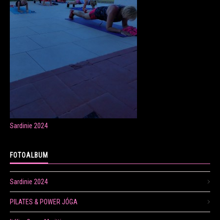
ONLINE LEKCE CVIČENÍ
Veronika Fránová
+420 724 023 632
veronika.franova@centrum.cz
Sardinie 2024
Update cookies preferences
FOTOALBUM
Sardinie 2024
PILATES & POWER JÓGA