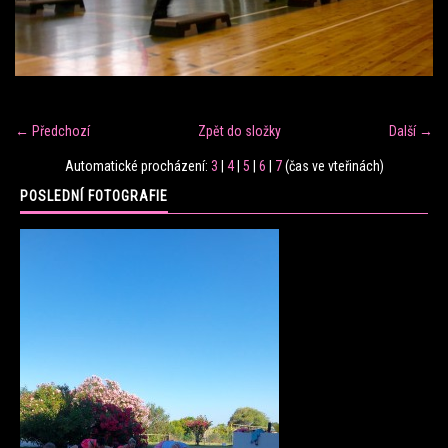
FITNESS TRÉNINK
VERONIKA FRÁNOVÁ
← Předchozí
Zpět do složky
Další →
FIT CLUB VERONIKA
Automatické procházení:
3
|
4
|
5
|
6
|
7
(čas ve vteřinách)
POSLEDNÍ FOTOGRAFIE
KONTAKT
FOTOALBUM
KE STAŽENÍ
CENÍK