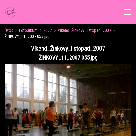
Úvod
Fotoalbum
2007
Víkend_Žinkovy_listopad_2007
ÚVOD
ŽINKOVY_11_2007 055.jpg
Víkend_Žinkovy_listopad_2007
AKTUALITY
ŽINKOVY_11_2007 055.jpg
ROZVRH CVIČENÍ
KALENDÁŘ AKCÍ
FORMY CVIČENÍ
VÝŽIVOVÉ PORADENSTVÍ