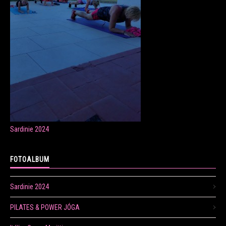
ONLINE LEKCE CVIČENÍ
Veronika Fránová
+420 724 023 632
veronika.franova@centrum.cz
Sardinie 2024
Update cookies preferences
FOTOALBUM
Sardinie 2024
PILATES & POWER JÓGA