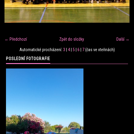
FITNESS TRÉNINK
VERONIKA FRÁNOVÁ
← Předchozí
Zpět do složky
Další →
FIT CLUB VERONIKA
Automatické procházení:
3
|
4
|
5
|
6
|
7
(čas ve vteřinách)
POSLEDNÍ FOTOGRAFIE
KONTAKT
FOTOALBUM
KE STAŽENÍ
CENÍK