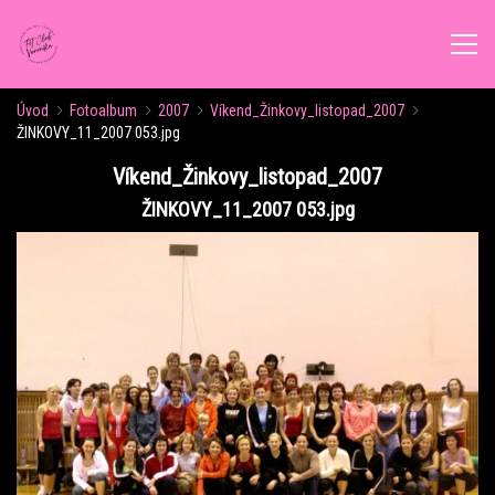
Úvod
Fotoalbum
2007
Víkend_Žinkovy_listopad_2007
ÚVOD
ŽINKOVY_11_2007 053.jpg
Víkend_Žinkovy_listopad_2007
AKTUALITY
ŽINKOVY_11_2007 053.jpg
ROZVRH CVIČENÍ
KALENDÁŘ AKCÍ
FORMY CVIČENÍ
VÝŽIVOVÉ PORADENSTVÍ