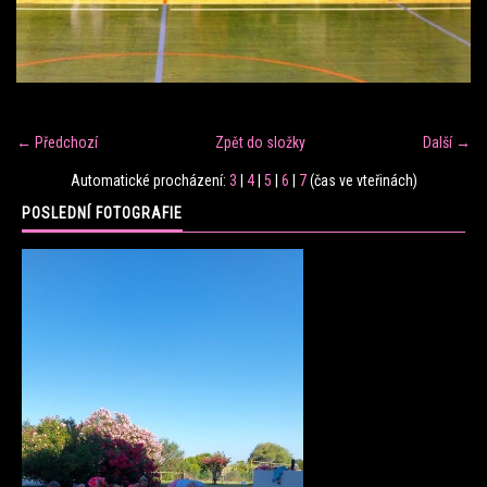
FITNESS TRÉNINK
VERONIKA FRÁNOVÁ
← Předchozí
Zpět do složky
Další →
FIT CLUB VERONIKA
Automatické procházení:
3
|
4
|
5
|
6
|
7
(čas ve vteřinách)
POSLEDNÍ FOTOGRAFIE
KONTAKT
FOTOALBUM
KE STAŽENÍ
CENÍK