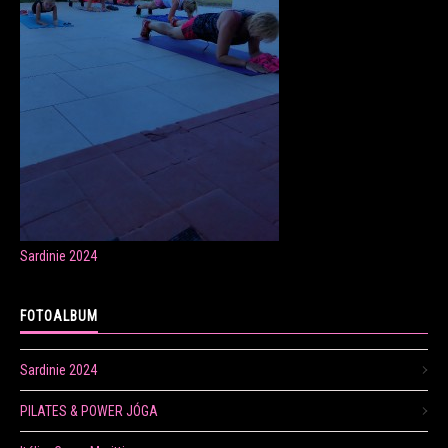
ONLINE LEKCE CVIČENÍ
Veronika Fránová
+420 724 023 632
veronika.franova@centrum.cz
Sardinie 2024
Update cookies preferences
FOTOALBUM
Sardinie 2024
PILATES & POWER JÓGA