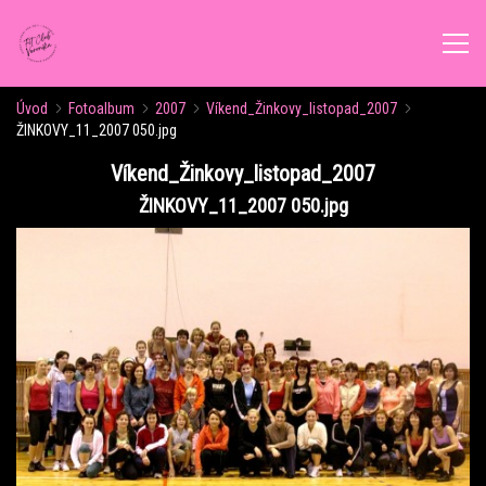
Úvod
Fotoalbum
2007
Víkend_Žinkovy_listopad_2007
ÚVOD
ŽINKOVY_11_2007 050.jpg
Víkend_Žinkovy_listopad_2007
AKTUALITY
ŽINKOVY_11_2007 050.jpg
ROZVRH CVIČENÍ
KALENDÁŘ AKCÍ
FORMY CVIČENÍ
VÝŽIVOVÉ PORADENSTVÍ