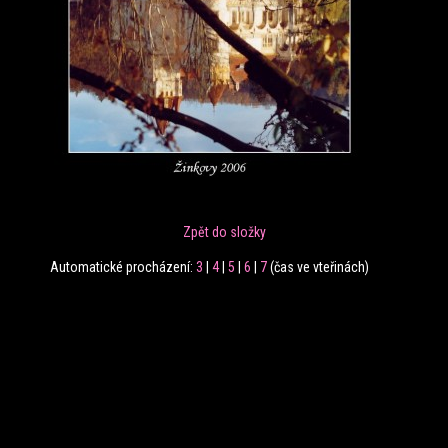
Zpět do složky
Automatické procházení:
3
|
4
|
5
|
6
|
7
(čas ve vteřinách)